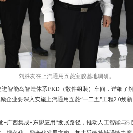
刘胜友在上汽通用五菱宝骏基地调研。
走进智能岛智造体系
I²KD
（散件组装）车间，详细了
勉励企业要深入实施上汽通用五菱“一二五”工程
2.0
焕新
发+广西集成+东盟应用”发展路径，推动人工智能与
化、绿色化、融合化发展方向，加大延链补链强链力度