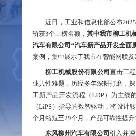
近日，工业和信息化部公布
202
斩获
3
个上榜名额，
其中我市柳工机
汽车有限公司“汽车新产品开发全面
案例，集中展示了我市在智能网联及
柳工机械股份有限公司
直击工程
业共性难题，历经多年深耕打磨，探
工新产品开发流程（
LDP
）为主线
（
LiPS
）指导的数智驱动，将设计
个月缩短至
29
个月，产品可靠性提升
东风柳州汽车有限公司
引入并深