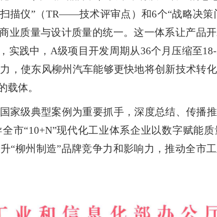
量扫描仪”（
TR
——技术评审点）和
6
个“战略决策
了商业质量与设计质量的统一。这一体系让产品
工，实践中，
A
级项目开发周期从
36
个月压缩至
18
能力，使东风柳州汽车能够更快地将创新技术转化
的载体。
国家级典型案例为重要抓手，深度总结、传播推
全市“
10+N
”现代化工业体系企业以数字赋能
升“柳州制造”品牌竞争力和影响力，推动全市