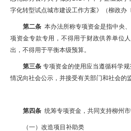
字化转型试点城市建设工作方案》（柳政办
第二条
本办法所称
专项资金
是指中央
、
项资金专款专用，不得用于财政供养单位人
出，不得用于平衡本级预算。
第
三
条
专项资金的使用应当遵循
科学规
情况向社会公示，并接受有关部门和社会的
第
四
条
统筹
专项资金，共同支持
柳州
市
（一）改造项目补助类