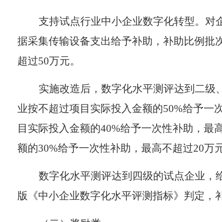
支持试点行业中小企业数字化转型。
对
据采集传输设备
支出
给予补助，补助比例批
超过
50
万元。
实施改造后，数字化水平测评达到二级
业按不超过项目实际投入金额的
50%
给予一
目实际投入金额的
40%
给予一次性补助，最
额的
30%
给予一次性补助，最高不超过
20
万
数字化水平测评达到四级的试点企业，
版
《中小企业数字化水平评测指标》判定，