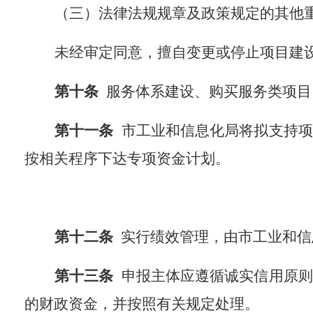
（三）法律法规规章及政策规定的其他
未经
审定
同意
，擅自变更或停止项目建
第十条
服务体系建设、购买服务类
项目
第十
一
条
市工业和信息化局将拟支持项
按相关程序
下达专项资金计划。
第十
二
条
实行绩效管理，由市工业和信
第十
三
条
申报主体
应遵循诚实信用原则
的财政资金，并按照有关规定处理。