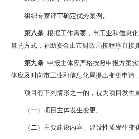
组织
专家评审
确定优秀案例。
第
八
条
根据工作需要，市工业和信息化
算的方式
，
补助资金由市财政
局按程序
直接
第
九
条
申报
主体
应严格按照申报方案实
体
应及时向市工业和信息化局
提出变更申请
项目有下列情形之一的，视为项目发生
（一）项目主体发生变更。
（二）主要建设内容、建设性质发生变