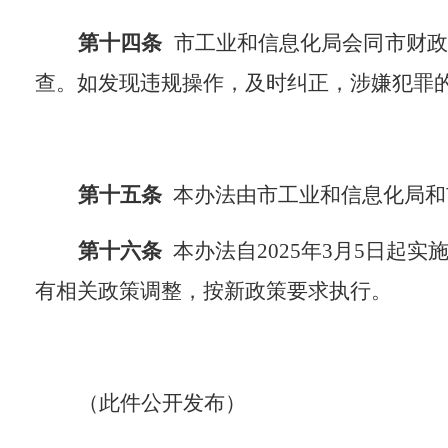
第十
四
条
市工业和信息化局会同市财政
查。如发现违规操作，及时纠正，涉嫌犯罪
第十
五
条
本办法由市工业和信息化局和
第十
六
条
本办法自
202
5
年
3
月
5
日起实
有相关政策调整，按新政策要求执行。
（此件公开发布）